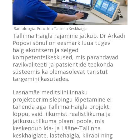
Tallinna Haigla rajamine jätkub. Dr Arkadi
Popovi sõnul on eesmärk luua tugev
haiglakontsern ja selged
kompetentsikeskused, mis parandavad
ravikvaliteeti ja patsientide teekonda
süsteemis ka olemasolevat taristut
targemini kasutades.
Lasnamäe meditsiinilinnaku
projekteerimislepingu lõpetamine ei
tähenda aga Tallinna Haigla projekti
lõppu, vaid liikumist realistlikuma ja
jätkusuutlikuma plaani poole, mis
keskendub Ida- ja Lääne-Tallinna
keskhaiglate, lastehaigla, kiirabi ning