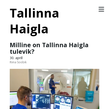
Tallinna
Haigla
Milline on Tallinna Haigla
tulevik?
30. aprill
Riina Soobik