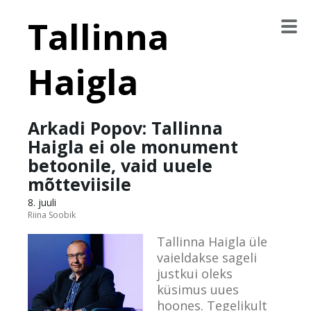
Tallinna
Haigla
Arkadi Popov: Tallinna
Haigla ei ole monument
betoonile, vaid uuele
mõtteviisile
8. juuli
Riina Soobik
Tallinna Haigla üle
vaieldakse sageli
justkui oleks
küsimus uues
hoones. Tegelikult