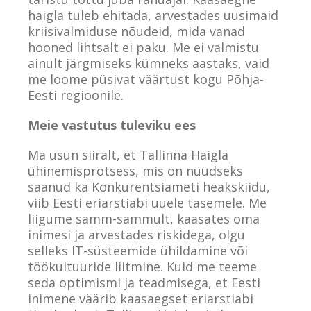
haigla tuleb ehitada, arvestades uusimaid
kriisivalmiduse nõudeid, mida vanad
hooned lihtsalt ei paku. Me ei valmistu
ainult järgmiseks kümneks aastaks, vaid
me loome püsivat väärtust kogu Põhja-
Eesti regioonile.
Meie vastutus tuleviku ees
Ma usun siiralt, et Tallinna Haigla
ühinemisprotsess, mis on nüüdseks
saanud ka Konkurentsiameti heakskiidu,
viib Eesti eriarstiabi uuele tasemele. Me
liigume samm-sammult, kaasates oma
inimesi ja arvestades riskidega, olgu
selleks IT-süsteemide ühildamine või
töökultuuride liitmine. Kuid me teeme
seda optimismi ja teadmisega, et Eesti
inimene väärib kaasaegset eriarstiabi