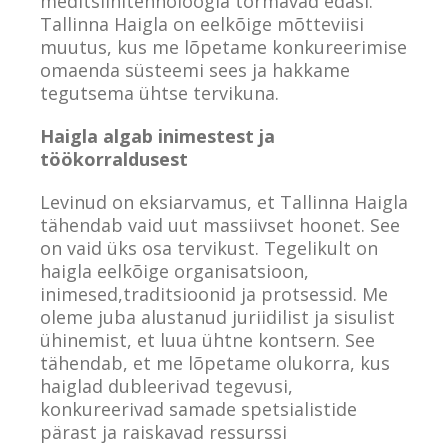
meditsiinitehnoloogia tormavad edasi.
Tallinna Haigla on eelkõige mõtteviisi
muutus, kus me lõpetame konkureerimise
omaenda süsteemi sees ja hakkame
tegutsema ühtse tervikuna.
Haigla algab inimestest ja
töökorraldusest
Levinud on eksiarvamus, et Tallinna Haigla
tähendab vaid uut massiivset hoonet. See
on vaid üks osa tervikust. Tegelikult on
haigla eelkõige organisatsioon,
inimesed,traditsioonid ja protsessid. Me
oleme juba alustanud juriidilist ja sisulist
ühinemist, et luua ühtne kontsern. See
tähendab, et me lõpetame olukorra, kus
haiglad dubleerivad tegevusi,
konkureerivad samade spetsialistide
pärast ja raiskavad ressurssi