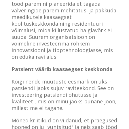
tööd paremini planeerida et tagada
valveringide parem mehitatus, ja pakkuda
meedikutele kaasaegset
koolituskeskkonda ning residentuuri
võimalusi, mida killustatud haiglavõrk ei
suuda. Suurem organisatsioon on
võimeline investeerima rohkem
innovatsiooni ja tipptehnoloogiasse, mis
on eduka ravi alus.
Patsient väärib kaasaegset keskkonda
Kõigi nende muutuste eesmärk on üks –
patsiendi jaoks sujuv raviteekond. See on
investeering patsiendi ohutusse ja
kvaliteeti, mis on minu jaoks punane joon,
millest me ei tagane.
Mõned kriitikud on viidanud, et praegused
hooned on ju "vuntsitud" ja neis saab tööd