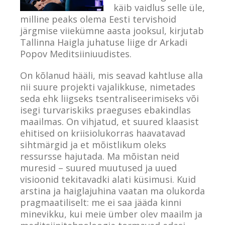
käib vaidlus selle üle,
milline peaks olema Eesti tervishoid
järgmise viiekümne aasta jooksul, kirjutab
Tallinna Haigla juhatuse liige dr Arkadi
Popov Meditsiiniuudistes.
On kõlanud hääli, mis seavad kahtluse alla
nii suure projekti vajalikkuse, nimetades
seda ehk liigseks tsentraliseerimiseks või
isegi turvariskiks praeguses ebakindlas
maailmas. On vihjatud, et suured klaasist
ehitised on kriisiolukorras haavatavad
sihtmärgid ja et mõistlikum oleks
ressursse hajutada. Ma mõistan neid
muresid – suured muutused ja uued
visioonid tekitavadki alati küsimusi. Kuid
arstina ja haiglajuhina vaatan ma olukorda
pragmaatiliselt: me ei saa jääda kinni
minevikku, kui meie ümber olev maailm ja