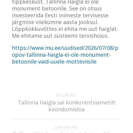
tippkeskust. Tallinna Haigla ei ole
monument betoonile. See on otsus
investeerida Eesti inimeste tervisesse
järgmise viiekümne aasta jooksul.
Lõppkokkuvõttes ei ehita me uut haiglat.
Me ehitame uut süsteemi tervishoius.
https://www.mu.ee/uudised/2026/07/08/p
opov-tallinna-haigla-ei-ole-monument-
betoonile-vaid-uuele-motteviisile
EELMINE
Tallinna Haigla sai konkurentsiametilt
koondumisloa
JÄRGMINE