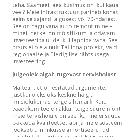
teha. Saamegi, aga küsimus on: kui kaua
veel? Meie infrastruktuur pärineb kohati
eelmise sajandi algusest või 70-ndatest.
See on nagu vana auto remontimine –
mingil hetkel on mõistlikum ja odavam
investeerida uude, kui lappida vana. See
otsus ei ole ainult Tallinna projekt, vaid
regionaalse ja üleriigilise tähtsusega
investeering.
Julgeolek algab tugevast tervishoiust
Ma tean, et on esitatud argumente,
justkui oleks üks keskne haigla
kriisiolukorras kerge sihtmärk. Kuid
vaadakem tõele näkku: kõige suurem oht
meie tervishoiule on see, kui me ei suuda
pakkuda kvaliteetset abi ja meie süsteem
jookseb ummikusse amortiseerunud
taristu tõttu juba rahuajal. Kaasaegne