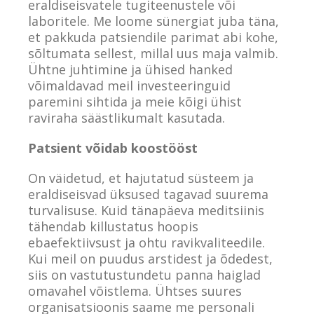
eraldiseisvatele tugiteenustele või
laboritele. Me loome sünergiat juba täna,
et pakkuda patsiendile parimat abi kohe,
sõltumata sellest, millal uus maja valmib.
Ühtne juhtimine ja ühised hanked
võimaldavad meil investeeringuid
paremini sihtida ja meie kõigi ühist
raviraha säästlikumalt kasutada.
Patsient võidab koostööst
On väidetud, et hajutatud süsteem ja
eraldiseisvad üksused tagavad suurema
turvalisuse. Kuid tänapäeva meditsiinis
tähendab killustatus hoopis
ebaefektiivsust ja ohtu ravikvaliteedile.
Kui meil on puudus arstidest ja õdedest,
siis on vastutustundetu panna haiglad
omavahel võistlema. Ühtses suures
organisatsioonis saame me personali